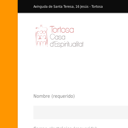
Avinguda de Santa Teresa, 16 Jesús - Tortosa
¿Quieres saber más?
Nombre (requerido)