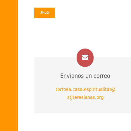
Envíanos un correo
tor
t
osa.casa.espiritualitat@
stjteresianas.org