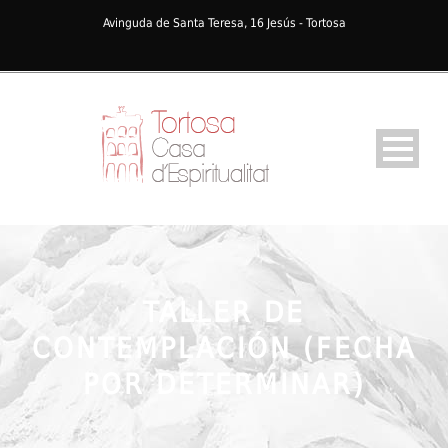
Avinguda de Santa Teresa, 16 Jesús - Tortosa
TALLER DE
CONTEMPLACIÓN (FECHA
POR DETERMINAR)